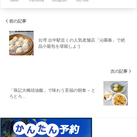
Twitter
Facebook
Instagram
YouTube
前の記事
台湾 台中駅近くの人気老舗店「沁園春」で絶
品小籠包を堪能しよう
次の記事
「珠記大橋頭油飯」で味わう至福の朝食 – と
ろとろ…