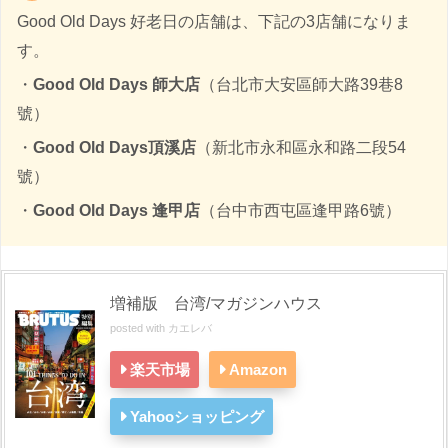
Good Old Days 好老日の店舗は、下記の3店舗になりま
す。
・
Good Old Days 師大店
（台北市大安區師大路39巷8
號）
・
Good Old Days頂溪店
（新北市永和區永和路二段54
號）
・
Good Old Days 逢甲店
（台中市西屯區逢甲路6號）
増補版 台湾/マガジンハウス
posted with
カエレバ
楽天市場
Amazon
Yahooショッピング