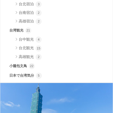
台北宿泊
3
台南宿泊
2
高雄宿泊
2
台湾観光
21
台中観光
4
台北観光
15
高雄観光
2
小籠包文鳥
22
日本で台湾気分
5