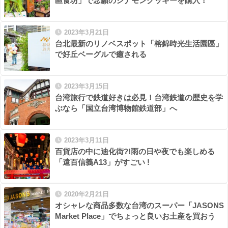
區食坊」で念願のシナモンクッキーを購入！
2023年3月21日
台北最新のリノベスポット「榕錦時光生活園區」
で好丘ベーグルで癒される
2023年3月15日
台湾旅行で鉄道好きは必見！台湾鉄道の歴史を学
ぶなら「国立台湾博物館鉄道部」へ
2023年3月11日
百貨店の中に迪化街?!雨の日や夜でも楽しめる
「遠百信義A13」がすごい !
2020年2月21日
オシャレな商品多数な台湾のスーパー「JASONS
Market Place」でちょっと良いお土産を買おう