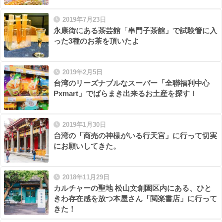
2019年7月23日
永康街にある茶芸館「串門子茶館」で試験管に入
った3種のお茶を頂いたよ
2019年2月5日
台湾のリーズナブルなスーパー「全聯福利中心
Pxmart」でばらまき出来るお土産を探す！
2019年1月30日
台湾の「商売の神様がいる行天宮」に行って切実
にお願いしてきた。
2018年11月29日
カルチャーの聖地 松山文創園区内にある、ひと
きわ存在感を放つ本屋さん「閲楽書店」に行って
きた！