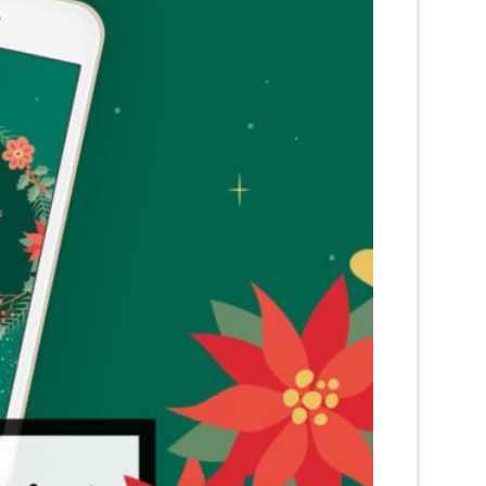
湾
グ
ル
メ
50