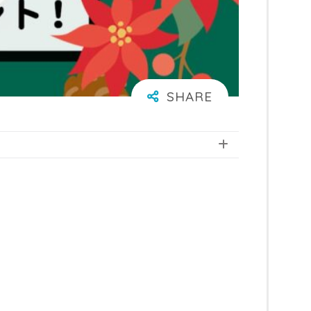
台
湾
宿
泊