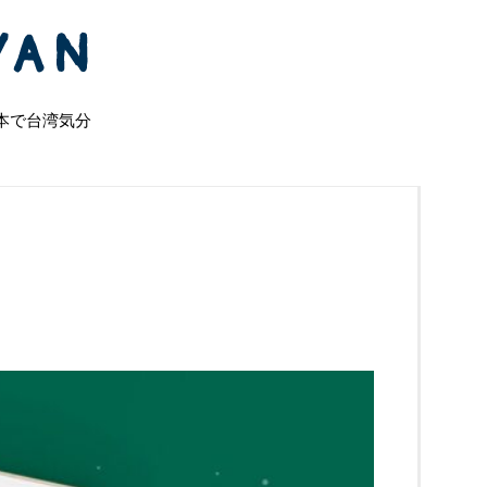
本で台湾気分
カ
テ
ゴ
リ
ー
台