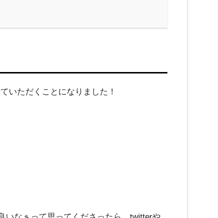
せていただくことになりました！
小
籠
包
文
鳥
22
ぁって思ってくださったら、twitterや
日