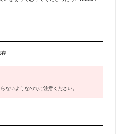
本
で
台
湾
気
分
5
保存
エ
ならないようなのでご注意ください。
リ
ー
台
湾