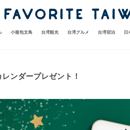
ル
小籠包文鳥
台湾観光
台湾グルメ
台湾宿泊
日
壁紙カレンダープレゼント！