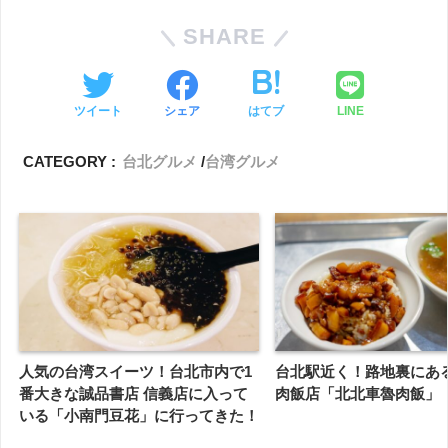
SHARE
ツイート
シェア
はてブ
LINE
CATEGORY :
台北グルメ
台湾グルメ
人気の台湾スイーツ！台北市内で1
台北駅近く！路地裏にあ
番大きな誠品書店 信義店に入って
肉飯店「北北車魯肉飯」
いる「小南門豆花」に行ってきた！