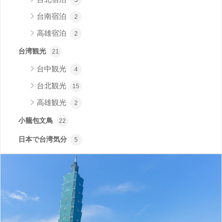
台南宿泊
2
高雄宿泊
2
台湾観光
21
台中観光
4
台北観光
15
高雄観光
2
小籠包文鳥
22
日本で台湾気分
5